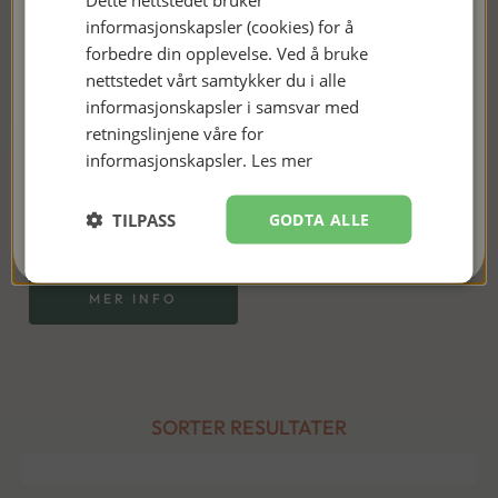
sender ut nyhetsbrev ca. én gang i måneden, først og fremst
informasjonskapsler (cookies) for å
med informasjon om nye bøker og gode tilbud. 😊
forbedre din opplevelse. Ved å bruke
nettstedet vårt samtykker du i alle
informasjonskapsler i samsvar med
retningslinjene våre for
informasjonskapsler.
Les mer
Trehusbiblioteket
JEG ER MED!
TILPASS
GODTA ALLE
228
kr
Nei takk, kanskje senere
99
kr
MER INFO
SORTER RESULTATER