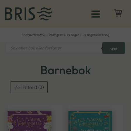
Fri frakt fra 299,–
|
Prøv gratis i 14 dager
|
1–4 dagers levering
Products
SØK
search
Barnebok
Filtrert (3)