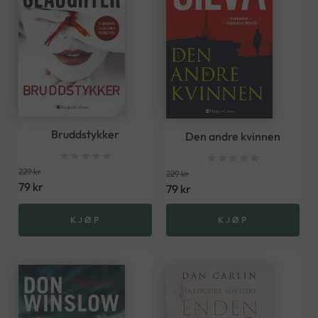
Bruddstykker
Den andre kvinnen
229
kr
229
kr
79
kr
79
kr
KJØP
KJØP