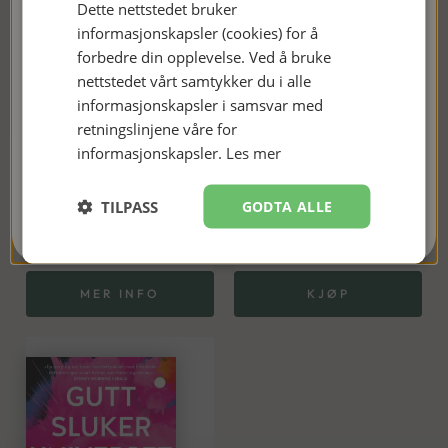
Dette nettstedet bruker
sender ut nyhetsbrev ca. én gang i måneden, først og fremst
informasjonskapsler (cookies) for å
med informasjon om nye bøker og gode tilbud. 😊
forbedre din opplevelse. Ved å bruke
nettstedet vårt samtykker du i alle
informasjonskapsler i samsvar med
retningslinjene våre for
informasjonskapsler.
Les mer
JEG ER MED!
Den grenseløse hjernen
Etter syndfloden
TILPASS
GODTA ALLE
Nei takk, kanskje senere
342
kr
229
kr
99
kr
79
kr
MER INFO
KJØP