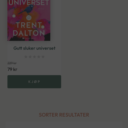
Gutt sluker universet
229
kr
79
kr
KJØP
SORTER RESULTATER