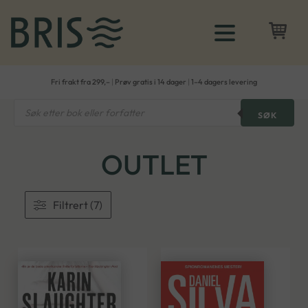
Fri frakt fra 299,–
|
Prøv gratis i 14 dager
|
1–4 dagers levering
Products
SØK
search
OUTLET
Filtrert (7)