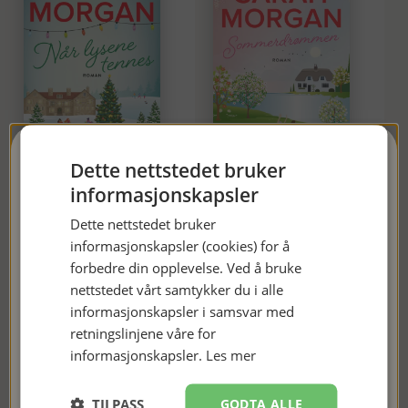
FÅ 10 % RABATT
Dette nettstedet bruker
Sommerdrømmen
Når lysene tennes
informasjonskapsler
Meld deg på nyhetsbrevet vårt og få en rabattkode på 10 %. Vi
Dette nettstedet bruker
229
kr
229
kr
sender ut nyhetsbrev ca. én gang i måneden, først og fremst
informasjonskapsler (cookies) for å
59
kr
59
kr
med informasjon om nye bøker og gode tilbud. 😊
forbedre din opplevelse. Ved å bruke
nettstedet vårt samtykker du i alle
KJØP
KJØP
informasjonskapsler i samsvar med
retningslinjene våre for
informasjonskapsler.
Les mer
JEG ER MED!
TILPASS
GODTA ALLE