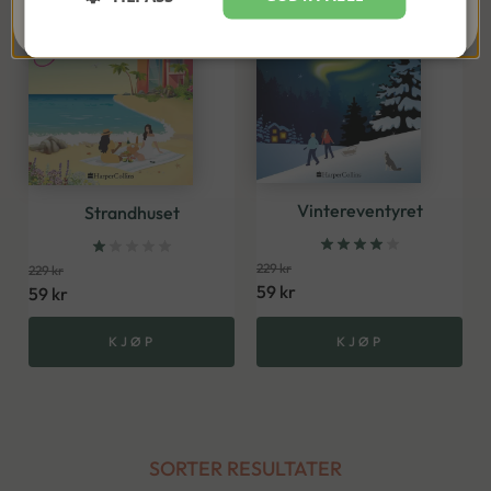
Nei takk, kanskje senere
Vintereventyret
Strandhuset
229
kr
229
kr
59
kr
59
kr
KJØP
KJØP
SORTER RESULTATER