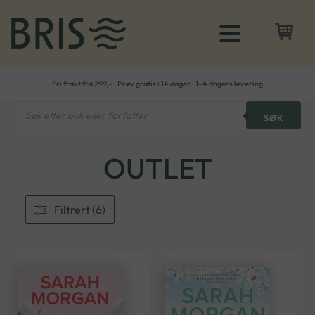
Fri frakt fra 299,–
|
Prøv gratis i 14 dager
|
1–4 dagers levering
Products
SØK
search
OUTLET
Filtrert (6)