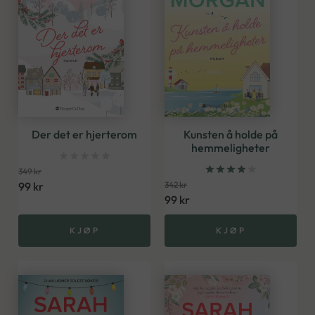
Der det er hjerterom
Kunsten å holde på
hemmeligheter
349
kr
99
kr
342
kr
99
kr
KJØP
KJØP