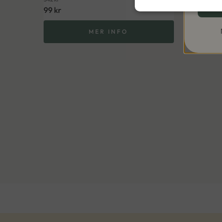
99
kr
MER INFO