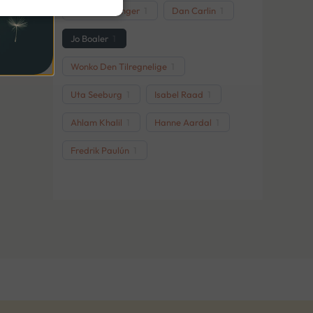
Christina Hunger
1
Dan Carlin
1
Jo Boaler
1
Wonko Den Tilregnelige
1
Uta Seeburg
1
Isabel Raad
1
Ahlam Khalil
1
Hanne Aardal
1
Fredrik Paulún
1