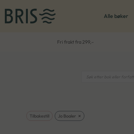
Alle bøker
Fri frakt fra 299,–
Products
search
×
Tilbakestill
Jo Boaler