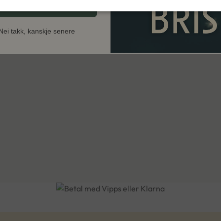
JEG ER MED!
Nei takk, kanskje senere