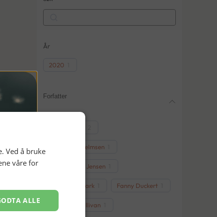
Search
År
2020
1
Forfatter
Thor Gotaas
2
Tommie Wilhelmsen
1
e. Ved å bruke
ene våre for
Anders Fogh Jensen
1
Dennis Nørmark
1
Fanny Duckert
1
GODTA ALLE
Rosemary Sullivan
1