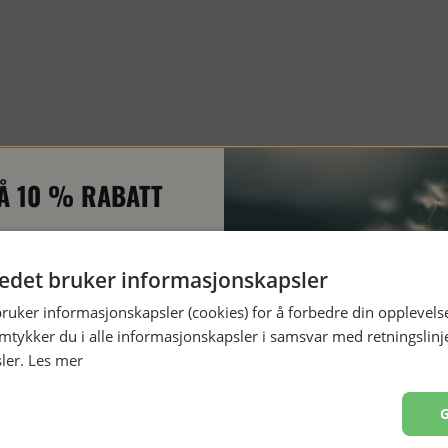
Å 10 % RABATT
eg på nyhetsbrevet vårt og få en
attkode på 10 %. Vi sender ut
tedet bruker informasjonskapsler
ev ca. én gang i måneden, først og
bruker informasjonskapsler (cookies) for å forbedre din opplevels
med informasjon om nye bøker og
amtykker du i alle informasjonskapsler i samsvar med retningslinj
gode tilbud. 😊
ler.
Les mer