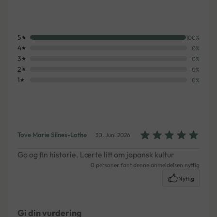
5
100%
4
0%
3
0%
2
0%
1
0%
Tove Marie Silnes-Lothe
30. Juni 2026
Go og fin historie. Lærte litt om japansk kultur
0 personer fant denne anmeldelsen nyttig
Nyttig
Gi din vurdering