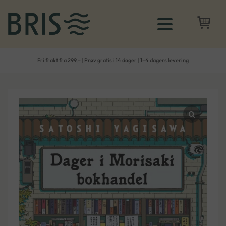
Fri frakt fra 299,–
|
Prøv gratis i 14 dager
|
1–4 dagers levering