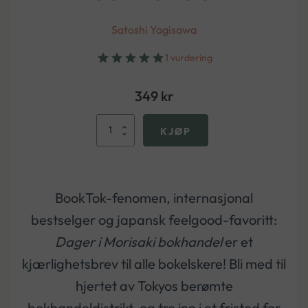
Satoshi Yagisawa
1 vurdering
349
kr
Dager
KJØP
i
Morisaki
bokhandel
antall
BookTok-fenomen, internasjonal
bestselger og japansk feelgood-favoritt:
Dager i Morisaki bokhandel
er et
kjærlighetsbrev til alle bokelskere! Bli med til
hjertet av Tokyos berømte
bokhandeldistrikt, og tre inn i et fristed for