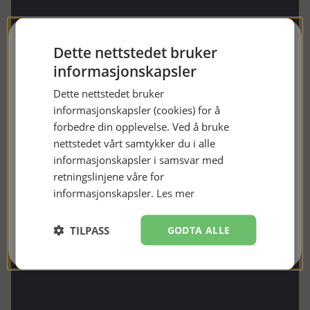
FÅ 10 % RABATT
Dette nettstedet bruker
informasjonskapsler
Meld deg på nyhetsbrevet vårt og få en rabattkode på 10 %. Vi
Dette nettstedet bruker
sender ut nyhetsbrev ca. én gang i måneden, først og fremst
informasjonskapsler (cookies) for å
med informasjon om nye bøker og gode tilbud. 😊
forbedre din opplevelse. Ved å bruke
nettstedet vårt samtykker du i alle
informasjonskapsler i samsvar med
retningslinjene våre for
informasjonskapsler.
Les mer
JEG ER MED!
TILPASS
GODTA ALLE
Nei takk, kanskje senere