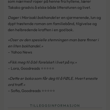
som nærmest roper på henne fra hyllene, lærer
Takako gradvis å elske både litteraturen og livet.
Dager i Morisaki bokhandel
er en sjarmerende, lun og
dypt trøstende roman om familiebånd, tilgivelse og
den helbredende kraften i en god bok.
«Oser av den spesielle stemningen man bare finner i
en liten bokhandel.»
– Yahoo News
«Fikk meg til å bli forelsket i livet på ny.»
– Lora, Goodreads ⭐⭐⭐⭐⭐
«Dette er boka som får deg til å FØLE. Hvert eneste
ord traff.»
– Sofia, Goodreads ⭐⭐⭐⭐⭐
TILLEGGSINFORMASJON