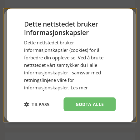
TILLEGGSINFORMASJON
FÅ 10 % RABATT
Dette nettstedet bruker
Forfatter
informasjonskapsler
Tarryn Fisher
Meld deg på nyhetsbrevet vårt og få en rabattkode på 10 %. Vi
Dette nettstedet bruker
Oversetter
sender ut nyhetsbrev ca. én gang i måneden, først og fremst
informasjonskapsler (cookies) for å
Mona Berge
med informasjon om nye bøker og gode tilbud. 😊
forbedre din opplevelse. Ved å bruke
Innbinding
nettstedet vårt samtykker du i alle
informasjonskapsler i samsvar med
Heftet
retningslinjene våre for
Sider
informasjonskapsler.
Les mer
JEG ER MED!
285
ISBN
TILPASS
GODTA ALLE
Nei takk, kanskje senere
9788284263137