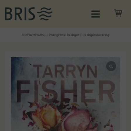
Fri frakt fra 299,–
|
Prøv gratis i 14 dager
|
1–4 dagers levering