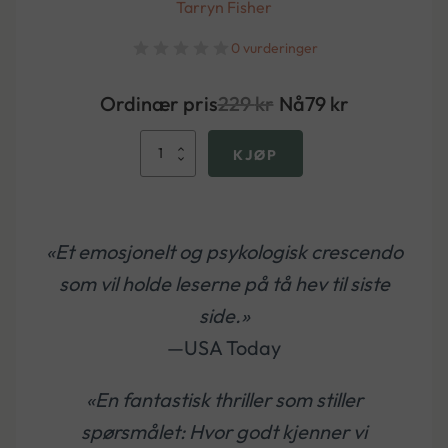
Tarryn Fisher
0 vurderinger
Ordinær pris
229
kr
Nå
79
kr
Fruene
KJØP
antall
«Et emosjonelt og psykologisk crescendo
som vil holde leserne på tå hev til siste
side.»
—USA Today
«En fantastisk thriller som stiller
spørsmålet: Hvor godt kjenner vi