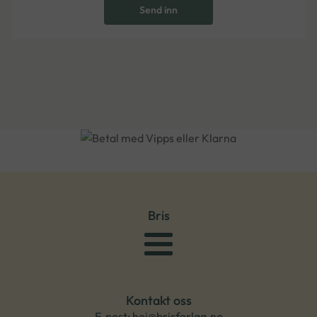
Send inn
Bris
Kontakt oss
E-post: hei@brisforlag.no