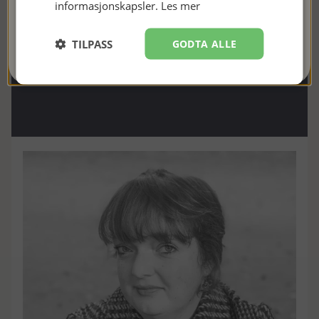
informasjonskapsler.
Les mer
JEG ER MED!
TILPASS
GODTA ALLE
Nei takk, kanskje senere