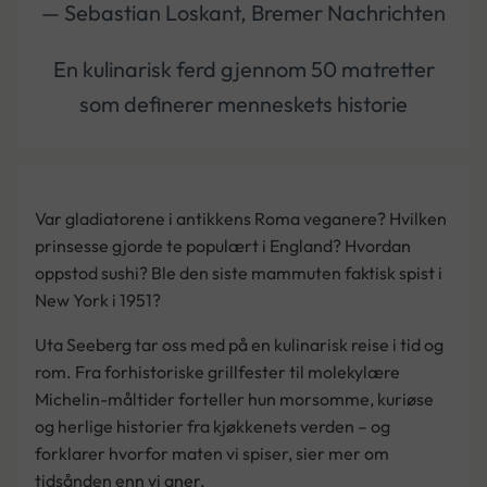
— Sebastian Loskant, Bremer Nachrichten
En kulinarisk ferd ­gjennom 50 matretter
som ­definerer menneskets historie
Var gladiatorene i antikkens Roma veganere? Hvilken
prinsesse gjorde te populært i England? Hvordan
oppstod sushi? Ble den siste mammuten faktisk spist i
New York i 1951?
Uta Seeberg tar oss med på en kulinarisk reise i tid og
rom. Fra forhistoriske grillfester til molekylære
Michelin-måltider forteller hun morsomme, kuriøse
og herlige historier fra kjøkkenets verden – og
forklarer hvorfor maten vi spiser, sier mer om
tidsånden enn vi aner.