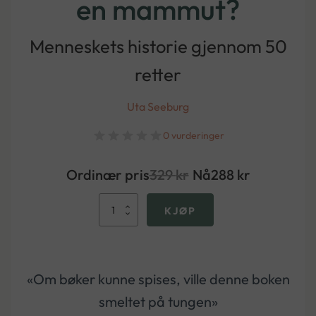
en mammut?
Menneskets historie gjennom 50
retter
Uta Seeburg
0 vurderinger
Ordinær pris
329
kr
Nå
288
kr
Hvordan
KJØP
spiser
man
en
mammut?
antall
«Om bøker kunne spises, ville denne boken
smeltet på tungen»