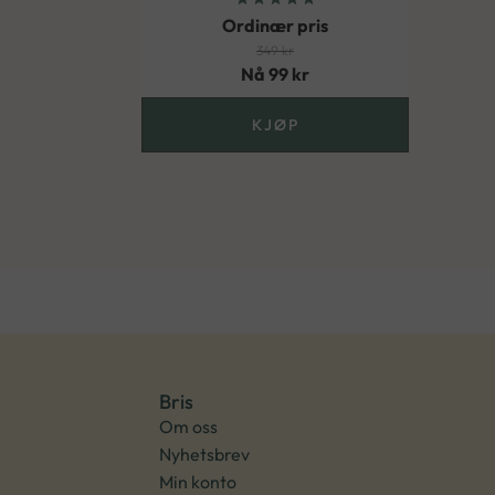
Ordinær pris
349
kr
Nå
99
kr
KJØP
Bris
Om oss
Nyhetsbrev
Min konto