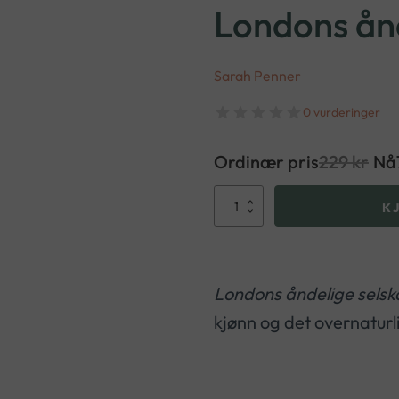
Londons ånd
Sarah Penner
0 vurderinger
Ordinær pris
229
kr
Nå
Londons
K
åndelige
selskap
antall
Londons åndelige sels
kjønn og det overnaturl