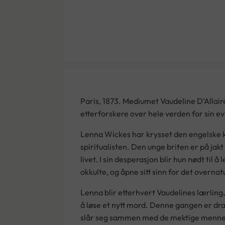
Paris, 1873. Mediumet Vaudeline D’Allaire
etterforskere over hele verden for sin e
Lenna Wickes har krysset den engelske 
spiritualisten. Den unge briten er på ja
livet. I sin desperasjon blir hun nødt til å
okkulte, og åpne sitt sinn for det overnat
Lenna blir etterhvert Vaudelines lærling,
å løse et nytt mord. Denne gangen er dr
slår seg sammen med de mektige mennene