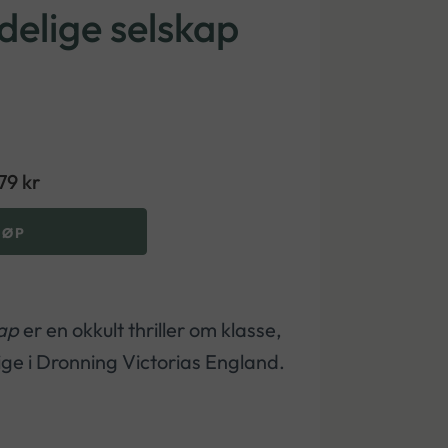
elige selskap
79
kr
JØP
kap
er en okkult thriller om klasse,
ige i Dronning Victorias England.