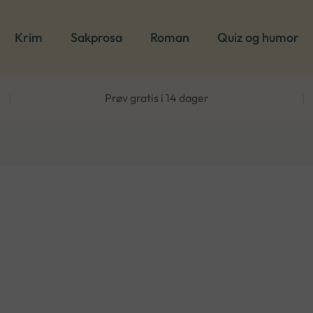
Krim
Sakprosa
Roman
Quiz og humor
|
Prøv gratis i 14 dager
|