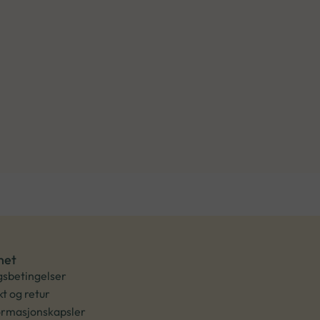
net
gsbetingelser
kt og retur
ormasjonskapsler