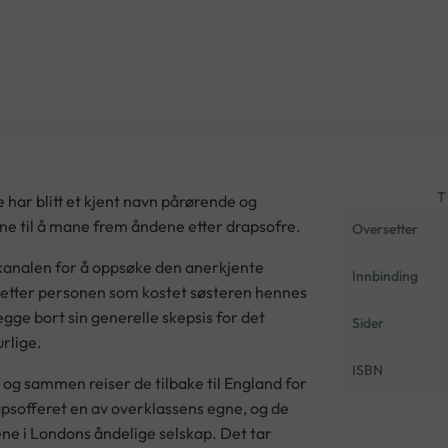
T
 har blitt et kjent navn pårørende og
vne til å mane frem åndene etter drapsofre.
Oversetter
kanalen for å oppsøke den anerkjente
Innbinding
kt etter personen som kostet søsteren hennes
 legge bort sin generelle skepsis for det
Sider
urlige.
ISBN
 og sammen reiser de tilbake til England for
apsofferet en av overklassens egne, og de
 i Londons åndelige selskap. Det tar