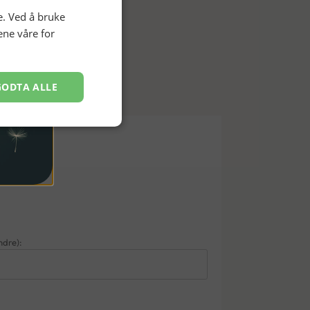
e. Ved å bruke
ene våre for
GODTA ALLE
ndre):