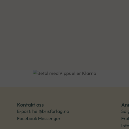
Kontakt oss
An
E-post: hei@brisforlag.no
Sal
Facebook Messenger
Fra
Inf