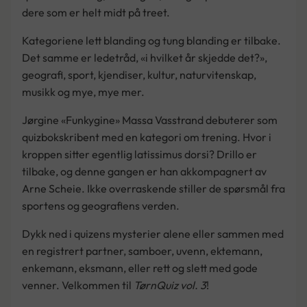
dere som er helt midt på treet.
Kategoriene lett blanding og tung blanding er tilbake.
Det samme er ledetråd, «i hvilket år skjedde det?»,
geografi, sport, kjendiser, kultur, naturvitenskap,
musikk og mye, mye mer.
Jørgine «Funkygine» Massa Vasstrand debuterer som
quizbokskribent med en kategori om trening. Hvor i
kroppen sitter egentlig latissimus dorsi? Drillo er
tilbake, og denne gangen er han akkompagnert av
Arne Scheie. Ikke overraskende stiller de spørsmål fra
sportens og geografiens verden.
Dykk ned i quizens mysterier alene eller sammen med
en registrert partner, samboer, uvenn, ektemann,
enkemann, eksmann, eller rett og slett med gode
venner. Velkommen til
TørnQuiz vol. 3
!