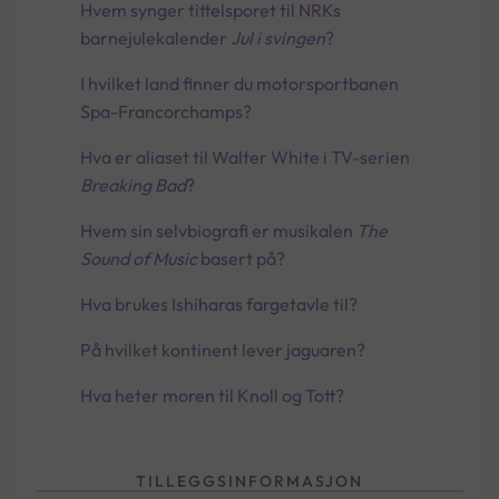
Hvem synger tittelsporet til NRKs
barnejulekalender
Jul i svingen
?
I hvilket land finner du motorsportbanen
Spa-Francorchamps?
Hva er aliaset til Walter White i TV-serien
Breaking Bad
?
Hvem sin selvbiografi er musikalen
The
Sound of Music
basert på?
Hva brukes Ishiharas fargetavle til?
På hvilket kontinent lever jaguaren?
Hva heter moren til Knoll og Tott?
TILLEGGSINFORMASJON