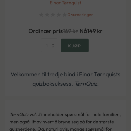
Einar Tørnquist
0 vurderinger
Ordinær pris
169
kr
Nå
149
kr
TørnQuiz
KJØP
–
vol.
3
antall
Velkommen til tredje bind i Einar Tørnquists
quizboksuksess,
TørnQuiz
.
TørnQuiz vol. 3
inneholder spørsmål for hele familien,
men også litt av hvert å bryne seg på for de største
quiznerdene. Og, naturligvis, mange spørsmål for