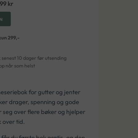
299
kr
N
kun 299,-
 senest 10 dager før utsending
p når som helst
eseriebok for gutter og jenter
iker drager, spenning og gode
er seg over flere bøker og hjelper
 over tid.
får du første bok gratis, og den