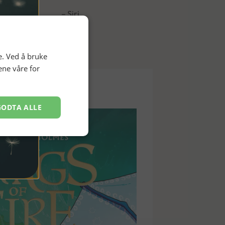
– Siri
e. Ved å bruke
ene våre for
 arving
GODTA ALLE