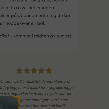
to fra oss. Det er ingen
iktelser på abonnementet og du kan
ler hoppe over en bok.
riket
– kommer i midten av august.
in sønn på 8 år ELSKET denne! Hans ord:
r jeg begynner å lese, klarer jeg ikke legge
n fra meg.» Han leste den i to jafs, selv om
det var jul og mye annet gøy som kunne
fristet. Nå venter han spent på bok II.