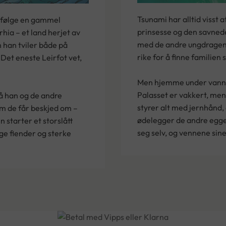
Tsunami har alltid visst 
 ifølge en gammel
prinsesse og den savned
rhia – et land herjet av
med de andre ungdragene 
 han tviler både på
rike for å finne familien s
Det eneste Leirfot vet,
Men hjemme under vann 
Palasset er vakkert, me
må han og de andre
styrer alt med jernhånd, 
om de får beskjed om –
ødelegger de andre egge
n starter et storslått
seg selv, og vennene sine
ige fiender og sterke