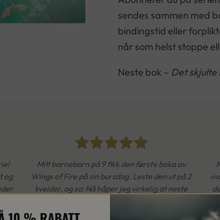
sendes sammen med bok 
bindingstid eller forpl
når som helst stoppe el
Neste bok –
Det skjulte 
ie!
Mitt barnebarn på 9 fikk den første boka av
M
t og
Wings of Fire på sin bursdag. Leste den ut på 2
«nå
eder
kvelder, og sa: Nå håper jeg virkelig at neste
de
bok kommer på norsk veldig fort. Dette var
Å 10 % RABATT
den mest spennende boka jeg har lest. Og han