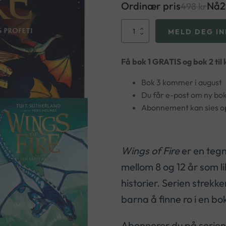
Ordinær pris
Nå
498
kr
Wings
MELD DEG IN
of
Fire-
bokklubb
Få bok 1 GRATIS og bok 2 til 
antall
Bok 3 kommer i august
Du får e-post om ny bok
Abonnement kan sies op
Wings of Fire
er en tegn
mellom 8 og 12 år som l
historier. Serien strekk
barna å finne ro i en bok
Abonnerer du på serien 