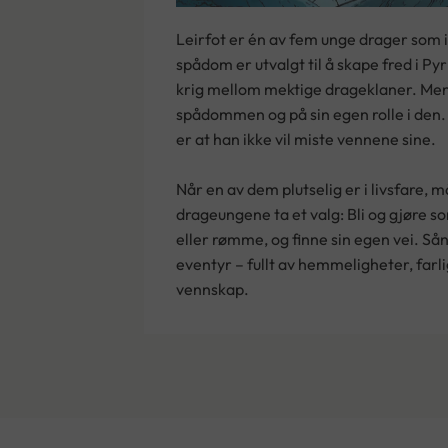
Leirfot er én av fem unge drager som
spådom er utvalgt til å skape fred i Pyr
krig mellom mektige drageklaner. Men
spådommen og på sin egen rolle i den. 
er at han ikke vil miste vennene sine.
Når en av dem plutselig er i livsfare, 
drageungene ta et valg: Bli og gjøre s
eller rømme, og finne sin egen vei. Sån
eventyr – fullt av hemmeligheter, farl
vennskap.